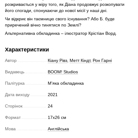
розкривається у міру того, як Діана продовжує розкопувати
його спогади, спонукаючи до нової місії у наші дні.
Чи відкриє він таємницю свого існування? Або Б. буде
приречений вічно тинятися по Землі?
Альтернативна обкладинка – ілюстратор Крістіан Ворд.
Характеристики
Автор
Кіану Рівз
,
Метт Кіндт
,
Рон Гарні
Видавець
BOOM! Studios
Палітурка
М'яка обкладинка
Дата виходу
2021
Сторінок
24
Формат
17х26 см
Мова
Англійська