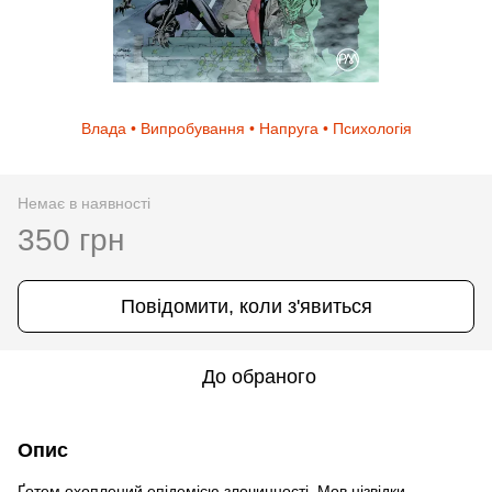
Влада • Випробування • Напруга • Психологія
Немає в наявності
350 грн
Повідомити, коли з'явиться
До обраного
Опис
Ґотем охоплений епідемією злочинності. Мов нізвідки