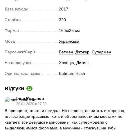
Дата виходу
2017
Сторінок
320
Формат
16,5х25 см
Мова
Українська
Персонаж/Серія
Бетмен
,
Джокер
,
Супермен
На подарунок
Хлопцю
,
Дитині
Оригінальна назва
Batman: Hush
Відгуки
11
Ілля Романов
20.01.2020 в 17:39
В принципе, то что и ожидал. Не шедевр, но читать интересно,
иллюстрации красивые, хоть и объективности им местами не
хватает: все девушки нарисованы, как супермодели с
выделяющимися формами, а мужчины - стиснувшие зубы