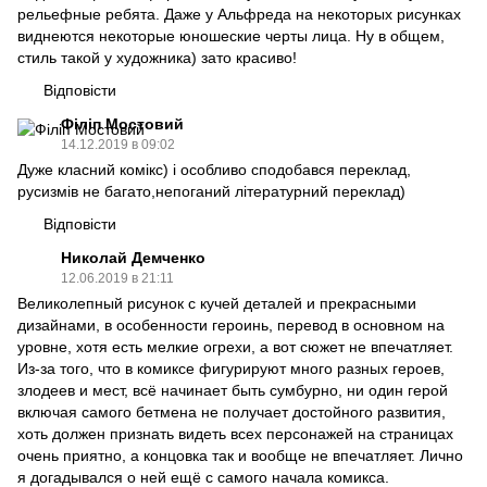
рельефные ребята. Даже у Альфреда на некоторых рисунках
виднеются некоторые юношеские черты лица. Ну в общем,
стиль такой у художника) зато красиво!
Відповісти
Філіп Мостовий
14.12.2019 в 09:02
Дуже класний комікс) і особливо сподобався переклад,
русизмів не багато,непоганий літературний переклад)
Відповісти
Николай Демченко
12.06.2019 в 21:11
Великолепный рисунок с кучей деталей и прекрасными
дизайнами, в особенности героинь, перевод в основном на
уровне, хотя есть мелкие огрехи, а вот сюжет не впечатляет.
Из-за того, что в комиксе фигурируют много разных героев,
злодеев и мест, всё начинает быть сумбурно, ни один герой
включая самого бетмена не получает достойного развития,
хоть должен признать видеть всех персонажей на страницах
очень приятно, а концовка так и вообще не впечатляет. Лично
я догадывался о ней ещё с самого начала комикса.