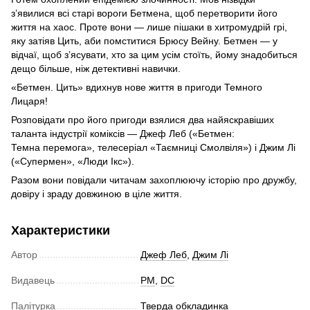
з’явилися всі старі вороги Бетмена, щоб перетворити його
життя на хаос. Проте вони — лише пішаки в хитромудрій грі,
яку затіяв Цить, аби помститися Брюсу Вейну. Бетмен — у
відчаї, щоб з’ясувати, хто за цим усім стоїть, йому знадобиться
дещо більше, ніж детективні навички.
«Бетмен. Цить» вдихнув нове життя в пригоди Темного
Лицаря!
Розповідати про його пригоди взялися два найяскравіших
таланта індустрії коміксів — Джеф Леб («Бетмен:
Темна перемога», телесеріал «Таємниці Смолвіля») і Джим Лі
(«Супермен», «Люди Ікс»).
Разом вони повідали читачам захоплюючу історію про дружбу,
довіру і зраду довжиною в ціле життя.
Характеристики
Автор
Джеф Леб
,
Джим Лі
Видавець
РМ
,
DC
Палітурка
Тверда обкладинка