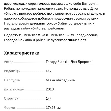
двое молодых сорвиголовы, называющие себя Бэтгерл и
Робин, не покидают заголовки газет. Но когда семью Дика
убивают, простое ребячество становится серьезным делом, и
парочка собирается добиться правосудия своими руками.
Настало время детективу Брюсу Уэйну остановить их и
разгадать тайну убийства Грейсонов.
Содержит: Thrillkiller #1-3 и Thrillkiller '62 #1, предисловие
Говарда Чайкина и ранее непубликовавшийся арт.
Характеристики
Автор
Говард Чайкін
,
Ден Бреретон
Видавець
DC
Палітурка
М'яка обкладинка
Дата виходу
2018
Сторінок
144
Формат
17х26 см