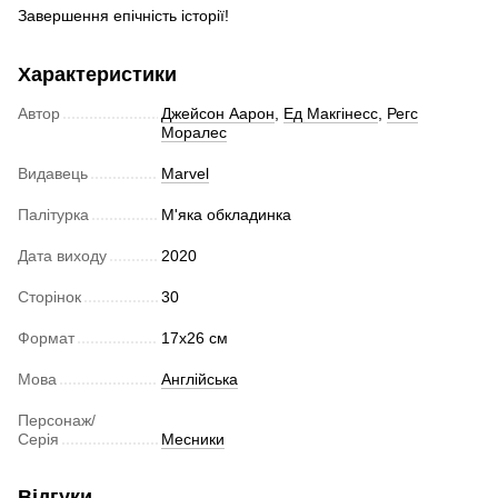
Завершення епічність історії!
Характеристики
Автор
Джейсон Аарон
,
Ед Макгінесс
,
Регс
Моралес
Видавець
Marvel
Палітурка
М'яка обкладинка
Дата виходу
2020
Сторінок
30
Формат
17х26 см
Мова
Англійська
Персонаж/
Серія
Месники
Відгуки