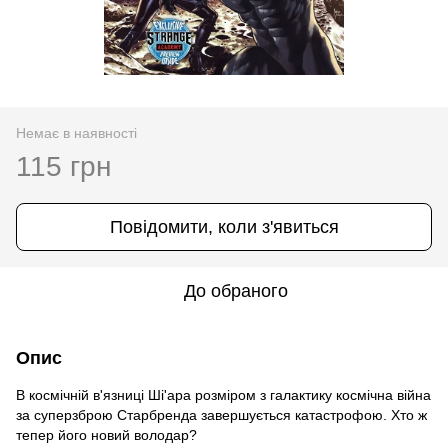
Немає в наявності
115 грн
Повідомити, коли з'явиться
До обраного
Опис
В космічній в'язниці Ші'ара розміром з галактику космічна війна
за суперзброю Старбренда завершується катастрофою. Хто ж
тепер його новий володар?