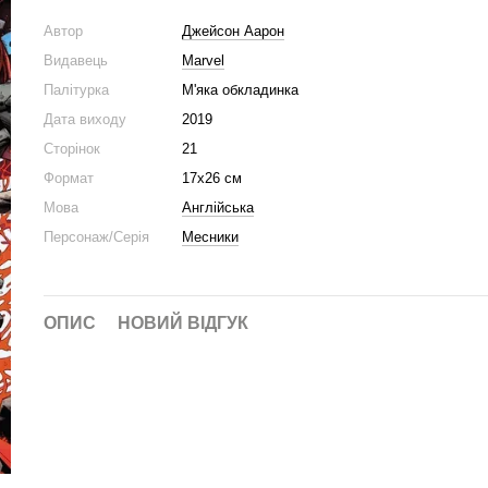
Автор
Джейсон Аарон
Видавець
Marvel
Палітурка
М'яка обкладинка
Дата виходу
2019
Сторінок
21
Формат
17х26 см
Мова
Англійська
Персонаж/Серія
Месники
ОПИС
НОВИЙ ВІДГУК