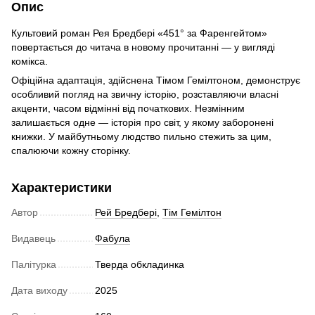
Опис
Культовий роман Рея Бредбері «451° за Фаренгейтом»
повертається до читача в новому прочитанні — у вигляді
комікса.
Офіційна адаптація, здійснена Тімом Гемілтоном, демонструє
особливий погляд на звичну історію, розставляючи власні
акценти, часом відмінні від початкових. Незмінним
залишається одне — історія про світ, у якому заборонені
книжки. У майбутньому людство пильно стежить за цим,
спалюючи кожну сторінку.
Характеристики
Автор
Рей Бредбері
,
Тім Гемілтон
Видавець
Фабула
Палітурка
Тверда обкладинка
Дата виходу
2025