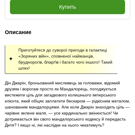
Купить
Описание
Приготуйтеся до суворої пригоди в галактиці
«Зоряних війн», сповненої найманців,
бруднорогів, бларґів і багато чого іншого! Такий
шлях!
Дін Джарін, броньований мисливець за головами, відомий
друзям і ворогам просто як Мандалорець, погоджується
вистежити ціль для загадкового колишнього імперського
клієнта, який обіцяє заплатити бескаром — рідкісним металом,
шанованим мандалорцями. Але коли Джарін знаходить ціль —
чарівне зелене маля, — усе кардинально змінюється! Чи
дотримається він свого мандалорського кодексу й передасть
Дитя? І якщо ні, які наслідки на нього чекатимуть?