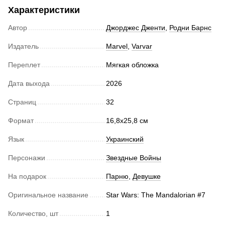
Характеристики
Автор
Джорджес Дженти
,
Родни Барнс
Издатель
Marvel
,
Varvar
Переплет
Мягкая обложка
Дата выхода
2026
Страниц
32
Формат
16,8х25,8 см
Язык
Украинский
Персонажи
Звездные Войны
На подарок
Парню
,
Девушке
Оригинальное название
Star Wars: The Mandalorian #7
Количество, шт
1