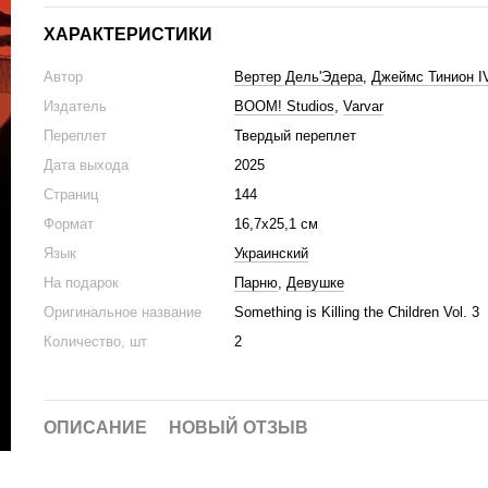
ХАРАКТЕРИСТИКИ
Автор
Вертер Дель'Эдера
,
Джеймс Тинион I
Издатель
BOOM! Studios
,
Varvar
Переплет
Твердый переплет
Дата выхода
2025
Страниц
144
Формат
16,7x25,1 см
Язык
Украинский
На подарок
Парню
,
Девушке
Оригинальное название
Something is Killing the Children Vol. 3
Количество, шт
2
ОПИСАНИЕ
НОВЫЙ ОТЗЫВ