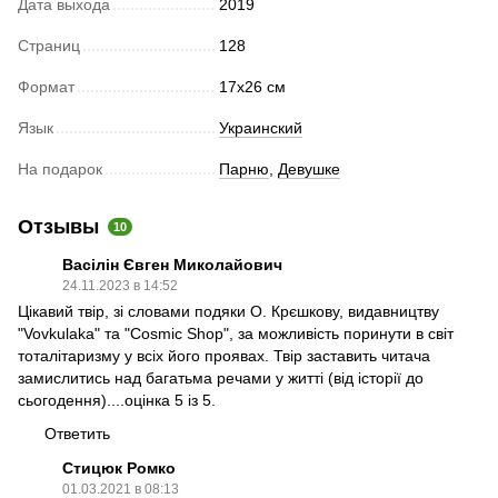
Дата выхода
2019
Страниц
128
Формат
17х26 см
Язык
Украинский
На подарок
Парню
,
Девушке
Отзывы
10
Васілін Євген Миколайович
24.11.2023 в 14:52
Цікавий твір, зі словами подяки О. Крєшкову, видавництву
"Vovkulaka" та "Cosmic Shop", за можливість поринути в світ
тоталітаризму у всіх його проявах. Твір заставить читача
замислитись над багатьма речами у житті (від історії до
сьогодення)....оцінка 5 із 5.
Ответить
Стицюк Ромко
01.03.2021 в 08:13