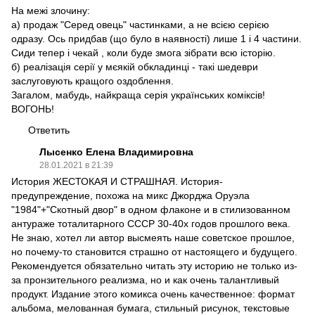
На межі злочину:
а) продаж "Серед овець" частинками, а не всією серією
одразу. Ось придбав (що було в наявності) лише 1 і 4 частини.
Сиди тепер і чекай , коли буде змога зібрати всю історію.
б) реалізація серії у мєякій обкладинці - такі шедеври
заслуговують кращого оздоблення.
Загалом, мабудь, найкраща серія українських коміксів!
ВОГОНЬ!
Ответить
Лысенко Елена Владимировна
28.01.2021 в 21:39
История ЖЕСТОКАЯ И СТРАШНАЯ. История-
предупреждение, похожа на микс Джорджа Оруэла
"1984"+"Скотный двор" в одном флаконе и в стилизованном
антураже тоталитарного СССР 30-40х годов прошлого века.
Не знаю, хотел ли автор высмеять наше советское прошлое,
но почему-то становится страшно от настоящего и будущего.
Рекомендуется обязательно читать эту историю не только из-
за пронзительного реализма, но и как очень талантливый
продукт. Издание этого комикса очень качественное: формат
альбома, мелованная бумага, стильный рисунок, текстовые