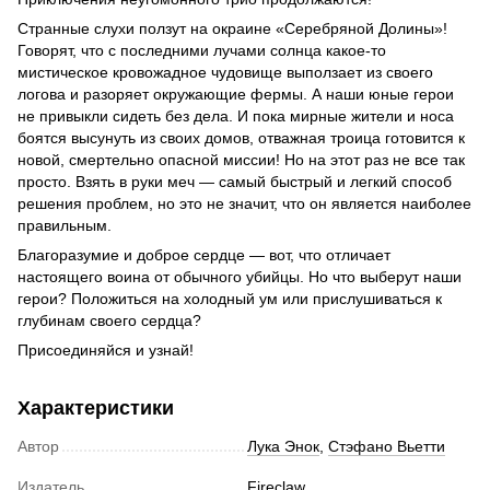
Странные слухи ползут на окраине «Серебряной Долины»!
Говорят, что с последними лучами солнца какое-то
мистическое кровожадное чудовище выползает из своего
логова и разоряет окружающие фермы. А наши юные герои
не привыкли сидеть без дела. И пока мирные жители и носа
боятся высунуть из своих домов, отважная троица готовится к
новой, смертельно опасной миссии! Но на этот раз не все так
просто. Взять в руки меч — самый быстрый и легкий способ
решения проблем, но это не значит, что он является наиболее
правильным.
Благоразумие и доброе сердце — вот, что отличает
настоящего воина от обычного убийцы. Но что выберут наши
герои? Положиться на холодный ум или прислушиваться к
глубинам своего сердца?
Присоединяйся и узнай!
Характеристики
Автор
Лука Энок
,
Стэфано Вьетти
Издатель
Fireclaw