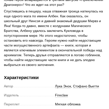
Драгонеро»! Что их ждет на этот раз?
Спустившись в пещеру, наша отважная троица наткнулась на
еще одного мага по имени Албен. Как оказалось, он
школьный друг Нинсэя и давний знакомый дедушки Мирвэ и
Яна! Когда-то давно, вместе с колдунами Магического
Братства, Албену удалось заключить Кукловода в
потустороннем мире. Но этого недостаточно, чтобы
остановить его навсегда. Героям нужно найти недостающие
части могущественного артефакта — книги, которая и
является ключевым элементом в окончательной победы над
архимагом. Теперь друзья отправляются в логово гоблинов,
чтобы найти недостающие части книги и не дать злодею
выбраться из своего заточения.
Характеристики
Автор
Лука Энок
,
Стэфано Вьетти
Издатель
Fireclaw
Переплет
Мягкая обложка