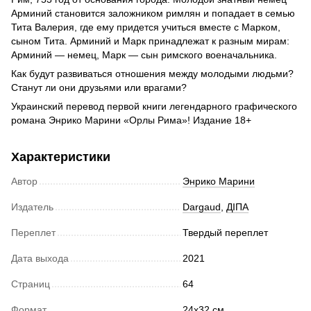
Арминий становится заложником римлян и попадает в семью
Тита Валерия, где ему придется учиться вместе с Марком,
сыном Тита. Арминий и Марк принадлежат к разным мирам:
Арминий — немец, Марк — сын римского военачальника.
Как будут развиваться отношения между молодыми людьми?
Станут ли они друзьями или врагами?
Украинский перевод первой книги легендарного графического
романа Энрико Марини «Орлы Рима»! Издание 18+
Характеристики
Автор
Энрико Марини
Издатель
Dargaud
,
ДIПА
Переплет
Твердый переплет
Дата выхода
2021
Страниц
64
Формат
24x32 cм