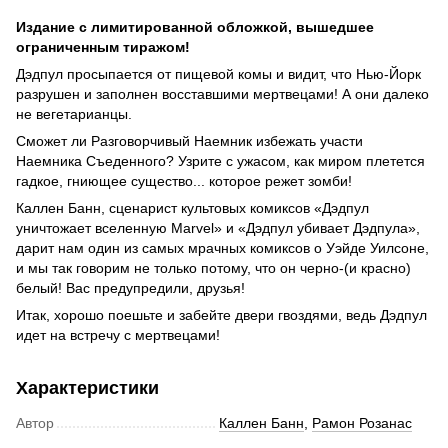
Издание с лимитированной обложкой, вышедшее
ограниченным тиражом!
Дэдпул просыпается от пищевой комы и видит, что Нью-Йорк
разрушен и заполнен восставшими мертвецами! А они далеко
не вегетарианцы.
Сможет ли Разговорчивый Наемник избежать участи
Наемника Съеденного? Узрите с ужасом, как миром плетется
гадкое, гниющее существо... которое режет зомби!
Каллен Банн, сценарист культовых комиксов «Дэдпул
уничтожает вселенную Marvel» и «Дэдпул убивает Дэдпула»,
дарит нам один из самых мрачных комиксов о Уэйде Уилсоне,
и мы так говорим не только потому, что он черно-(и красно)
белый! Вас предупредили, друзья!
Итак, хорошо поешьте и забейте двери гвоздями, ведь Дэдпул
идет на встречу с мертвецами!
Характеристики
Автор
Каллен Банн
,
Рамон Розанас