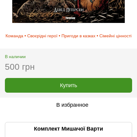
Команда • Своєрідні герої • Пригоди в казках • Сімейні цінності
В наличии
500 грн
Купить
В избранное
Комплект Мишачої Варти