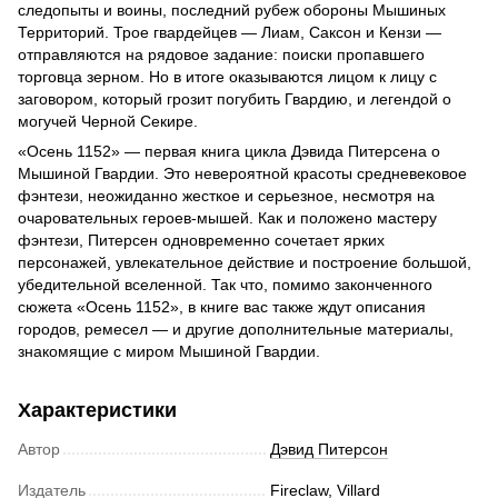
следопыты и воины, последний рубеж обороны Мышиных
Территорий. Трое гвардейцев — Лиам, Саксон и Кензи —
отправляются на рядовое задание: поиски пропавшего
торговца зерном. Но в итоге оказываются лицом к лицу с
заговором, который грозит погубить Гвардию, и легендой о
могучей Черной Секире.
«Осень 1152» — первая книга цикла Дэвида Питерсена о
Мышиной Гвардии. Это невероятной красоты средневековое
фэнтези, неожиданно жесткое и серьезное, несмотря на
очаровательных героев-мышей. Как и положено мастеру
фэнтези, Питерсен одновременно сочетает ярких
персонажей, увлекательное действие и построение большой,
убедительной вселенной. Так что, помимо законченного
сюжета «Осень 1152», в книге вас также ждут описания
городов, ремесел — и другие дополнительные материалы,
знакомящие с миром Мышиной Гвардии.
Характеристики
Автор
Дэвид Питерсон
Издатель
Fireclaw
,
Villard