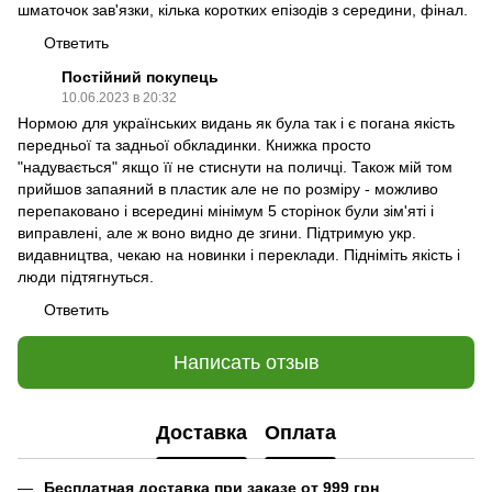
шматочок зав'язки, кілька коротких епізодів з середини, фінал.
Ответить
Постійний покупець
10.06.2023 в 20:32
Нормою для українських видань як була так і є погана якість
передньої та задньої обкладинки. Книжка просто
"надувається" якщо її не стиснути на поличці. Також мій том
прийшов запаяний в пластик але не по розміру - можливо
перепаковано і всередині мінімум 5 сторінок були зім'яті і
виправлені, але ж воно видно де згини. Підтримую укр.
видавництва, чекаю на новинки і переклади. Підніміть якість і
люди підтягнуться.
Ответить
Написать отзыв
Доставка
Оплата
Бесплатная доставка при заказе от 999 грн