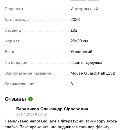
Переплет
Интегральный
Дата выхода
2023
Страниц
192
Формат
20х20 см
Язык
Украинский
На подарок
Парню
,
Девушке
Оригинальное название
Mouse Guard: Fall 1152
Количество, шт
3
Отзывы
2
Барамиков Олександр Сірверович
23.07.2023 в 20:59
Намальвано непогано, але з літературної точки зору якось
слабко. Таке враження, що подивився трейлер фільму: