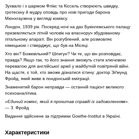
Зухвало і з шармом Флікс та Кіссель створюють швидку,
гротескну й мудру оповідь про нові пригоди барона
Мюнхгаузена у вигляді коміксу.
Лондон, 1939 рік. Посеред ночі на дах Букінгемського палацу
приземляється літній чоловік на власноруч збудованому
літальному апараті. Він розгублений, але розмовляє
німецькою і стверджує, що був на Місяці.
Хто він? Божевільний? Шпигун? Чи те, що він розповідає,
правда? Якщо так, то його знання зможуть стати ключовою
перевагою для англійської армії у майбутній повітряній війні.
На щастя, є той, хто зможе дізнатися істину: доктор Зіґмунд
Фройд, який живе в лондонській еміграції.
Знаменитий барон неправди — останній пацієнт великого
психоаналітика.
«
Єдиний комікс, який я прочитав справді із задоволенням
».
— З. Фройд
Видання здійснене за підтримки Goethe-Institut в Україні.
Характеристики