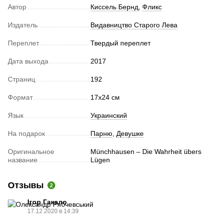
Автор
Киссель Бернд
,
Фликс
Издатель
Видавництво Старого Лева
Переплет
Твердый переплет
Дата выхода
2017
Страниц
192
Формат
17х24 см
Язык
Украинский
На подарок
Парню
,
Девушке
Оригинальное
Münchhausen – Die Wahrheit übers
название
Lügen
Отзывы
2
Ігор Гакало
17.12.2020 в 14:39