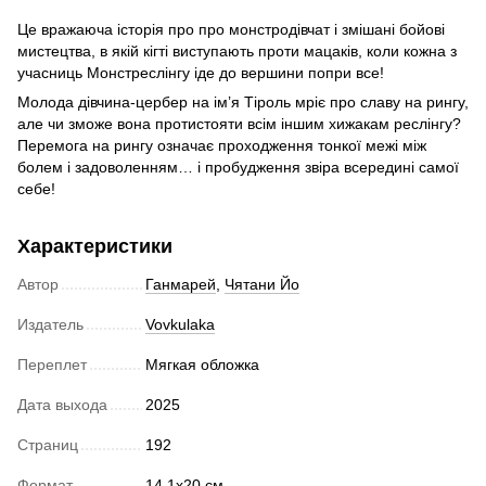
Це вражаюча історія про про монстродівчат і змішані бойові
мистецтва, в якій кігті виступають проти мацаків, коли кожна з
учасниць Монстреслінгу іде до вершини попри все!
Молода дівчина-цербер на ім’я Тіроль мріє про славу на рингу,
але чи зможе вона протистояти всім іншим хижакам реслінгу?
Перемога на рингу означає проходження тонкої межі між
болем і задоволенням… і пробудження звіра всередині самої
себе!
Характеристики
Автор
Ганмарей
,
Чятани Йо
Издатель
Vovkulaka
Переплет
Мягкая обложка
Дата выхода
2025
Страниц
192
Формат
14,1x20 cм