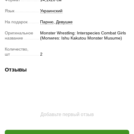
Язык
Украинский
На подарок
Парню
,
Девушке
Оригинальное
Monster Wrestling: Interspecies Combat Girls
название
(Monwres: Ishu Kakutou Monster Musume)
Количество,
шт
2
Отзывы
Добавьте первый отзыв