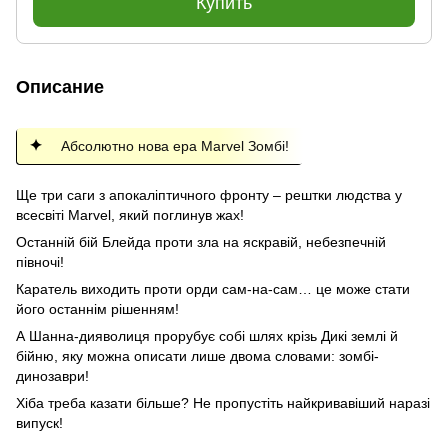
Купить
Описание
Абсолютно нова ера Marvel Зомбі!
Ще три саги з апокаліптичного фронту – рештки людства у
всесвіті Marvel, який поглинув жах!
Останній бій Блейда проти зла на яскравій, небезпечній
півночі!
Каратель виходить проти орди сам-на-сам… це може стати
його останнім рішенням!
А Шанна-дияволиця прорубує собі шлях крізь Дикі землі й
бійню, яку можна описати лише двома словами: зомбі-
динозаври!
Хіба треба казати більше? Не пропустіть найкривавіший наразі
випуск!