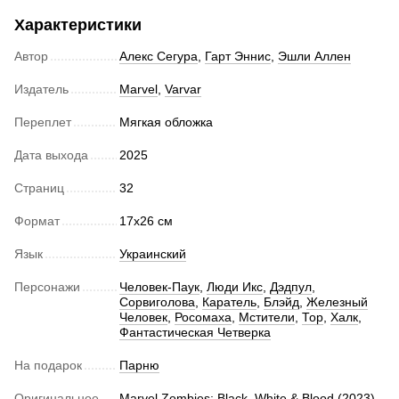
Характеристики
Автор
Алекс Сегура
,
Гарт Эннис
,
Эшли Аллен
Издатель
Marvel
,
Varvar
Переплет
Мягкая обложка
Дата выхода
2025
Страниц
32
Формат
17x26 см
Язык
Украинский
Персонажи
Человек-Паук
,
Люди Икс
,
Дэдпул
,
Сорвиголова
,
Каратель
,
Блэйд
,
Железный
Человек
,
Росомаха
,
Мстители
,
Тор
,
Халк
,
Фантастическая Четверка
На подарок
Парню
Оригинальное
Marvel Zombies: Black, White & Blood (2023)