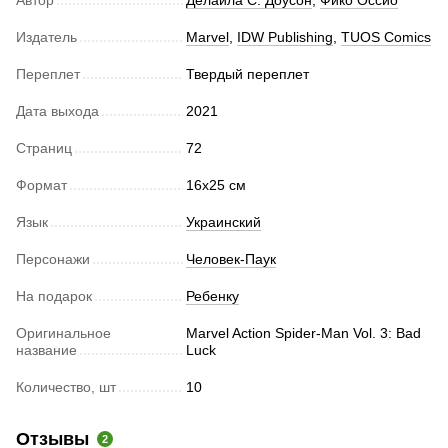
Автор
Делайла С. Доусон
,
Фико Оссио
Издатель
Marvel
,
IDW Publishing
,
TUOS Comics
Переплет
Твердый переплет
Дата выхода
2021
Страниц
72
Формат
16х25 см
Язык
Украинский
Персонажи
Человек-Паук
На подарок
Ребенку
Оригинальное
Marvel Action Spider-Man Vol. 3: Bad
название
Luck
Количество, шт
10
Отзывы
2