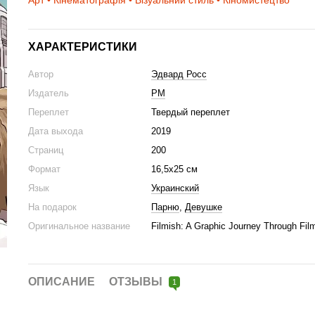
Арт • Кінематографія • Візуальний стиль • Кіномистецтво
ХАРАКТЕРИСТИКИ
Автор
Эдвард Росс
Издатель
РМ
Переплет
Твердый переплет
Дата выхода
2019
Страниц
200
Формат
16,5х25 см
Язык
Украинский
На подарок
Парню
,
Девушке
Оригинальное название
Filmish: A Graphic Journey Through Fil
ОПИСАНИЕ
ОТЗЫВЫ
1