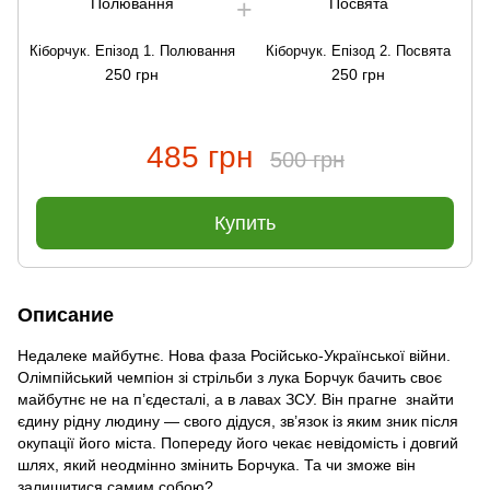
Кіборчук. Епізод 1. Полювання
Кіборчук. Епізод 2. Посвята
250 грн
250 грн
485 грн
500 грн
Купить
Описание
Недалеке майбутнє. Нова фаза Російсько-Української війни.
Олімпійський чемпіон зі стрільби з лука Борчук бачить своє
майбутнє не на п’єдесталі, а в лавах ЗСУ. Він прагне знайти
єдину рідну людину — свого дідуся, зв’язок із яким зник після
окупації його міста. Попереду його чекає невідомість і довгий
шлях, який неодмінно змінить Борчука. Та чи зможе він
залишитися самим собою?