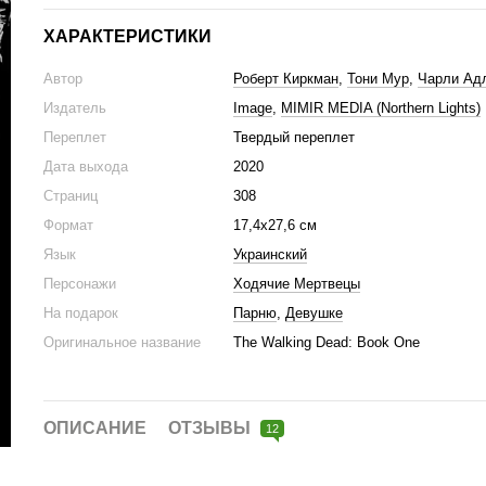
ХАРАКТЕРИСТИКИ
Автор
Роберт Киркман
,
Тони Мур
,
Чарли Ад
Издатель
Image
,
MIMIR MEDIA (Northern Lights)
Переплет
Твердый переплет
Дата выхода
2020
Страниц
308
Формат
17,4х27,6 см
Язык
Украинский
Персонажи
Ходячие Мертвецы
На подарок
Парню
,
Девушке
Оригинальное название
The Walking Dead: Book One
ОПИСАНИЕ
ОТЗЫВЫ
12