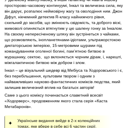
просторово-часовому континуумі, Інкал та величезна сила, яку
він дарує, розпалює неймовірну жагу та оволодіння ним. Джон
Діфул, нікчемний детектив R-класу найнижчого рівня,
схильний до засобів, що змінюють свідомість, та доброго віскі,
мимоволі опиняється втягнутим у цю шалену гонку за Інкалом.
На своєму непересіченому шляху він зустрінеться з чайками,
що розмовляють, інопланетянами-ідіотами, ультражорстокою
диктаторською імперією, 15-метровими щурами під
командуванням оголеної богині, пам’ятною битвою в
мурашнику, сектою, що вклоняється чорним дірам, і, нарешті,
міжгалактичною битвою між добром і злом.
Інкал – це візуальний шедевр від Мебіуса та Ходоровського і є,
без перебільшення, культовим твором і одним з
найважливіших науково-фантастичних коміксів людства, який
залишив величезний вплив на багатьох авторів!
Саме з цього коміксу починається славетний всесвіт
«Ходорверс», продовженням якого стала серія «Каста
Метабаронів».
Українське видання вийде в 2-х колекційних
томах, яке вбере в себе всі 6 частин серії.