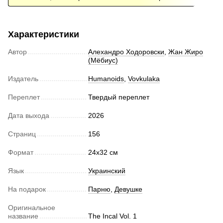
Характеристики
Автор
Алехандро Ходоровски
,
Жан Жиро
(Мёбиус)
Издатель
Humanoids
,
Vovkulaka
Переплет
Твердый переплет
Дата выхода
2026
Страниц
156
Формат
24x32 cм
Язык
Украинский
На подарок
Парню
,
Девушке
Оригинальное
название
The Incal Vol. 1