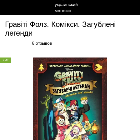
Гравіті Фолз. Комікси. Загублені
легенди
6 отзывов
ХИТ