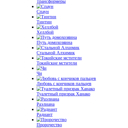
Трансформеры
Спаун
Тинтин
Хеллбой
Путь домохозяина
Стальной Алхимик
Токийские мстители
Чи
Любовь с кончиков пальцев
Туалетный призрак Ханако
Раэлиана
Радиант
Пророчество