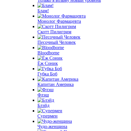
Только я возьму новый уровень
Блам!
Монолог Фармацевта
Скотт Пилигрим
Песочный Человек
Bloodborne
Ёж Соник
Губка Боб
Капитан Америка
Флэш
Блэйд
Супермен
Чудо-женщина