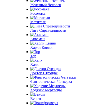
Железный Человек
Росомаха
Мстители
Лига Справедливости
Аквамен
Харли Квинн
Тор
Халк
Доктор Стрэндж
Фантастическая Четверка
Ходячие Мертвецы
Веном