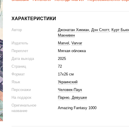
ХАРАКТЕРИСТИКИ
Автор
Джонатан Хикман
,
Дэн Слотт
,
Курт Бью
Макнивен
Издатель
Marvel
,
Varvar
Переплет
Мягкая обложка
Дата выхода
2025
Страниц
72
Формат
17x26 см
Язык
Украинский
Персонажи
Человек-Паук
На подарок
Парню
,
Девушке
Оригинальное
Amazing Fantasy 1000
название