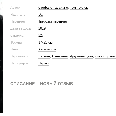
Автор
Стефано Гаудиано
,
Том Тейлор
Издатель
DC
Переплет
Твердый переплет
Дата выхода
2019
Страниц
227
Формат
17х26 см
Язык
Английский
Персонажи
Бэтмен
,
Супермен
,
Чудо-женщина
,
Лига Справе
На подарок
Парню
ОПИСАНИЕ
НОВЫЙ ОТЗЫВ