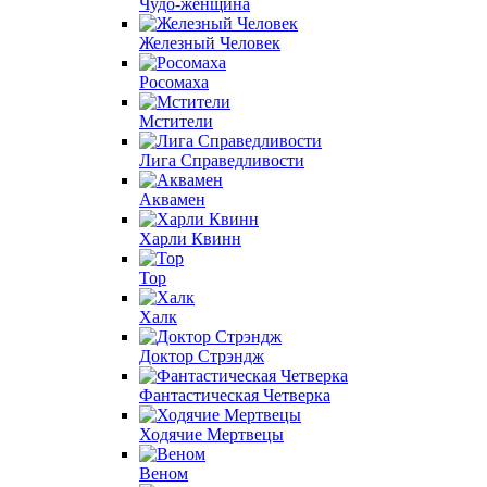
Чудо-женщина
Железный Человек
Росомаха
Мстители
Лига Справедливости
Аквамен
Харли Квинн
Тор
Халк
Доктор Стрэндж
Фантастическая Четверка
Ходячие Мертвецы
Веном