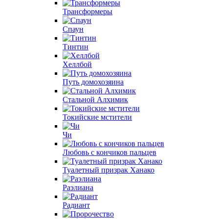
Трансформеры
Спаун
Тинтин
Хеллбой
Путь домохозяина
Стальной Алхимик
Токийские мстители
Чи
Любовь с кончиков пальцев
Туалетный призрак Ханако
Раэлиана
Радиант