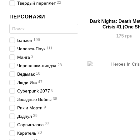
22
Твердый переплет
ПЕРСОНАЖИ
Dark Nights: Death Meta
Crisis #1 (One Sh
175 грн
196
Бэтмен
111
Человек-Паук
3
Манга
28
Черепашки-ниндзя
16
Ведьмак
47
Люди Икс
8
Cyberpunk 2077
38
Звездные Войны
9
Рик и Морти
39
Дэдпул
23
Сорвиголова
30
Каратель