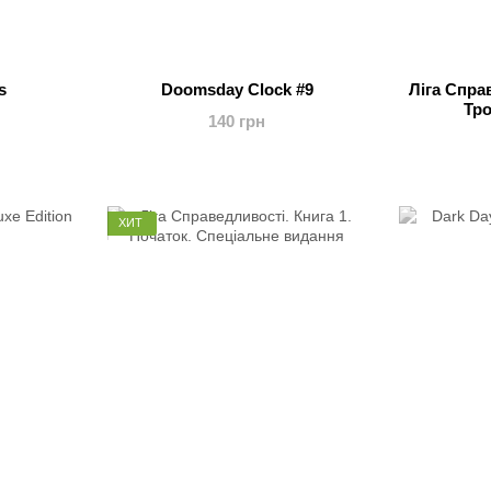
s
Doomsday Clock #9
Ліга Спра
Тро
140 грн
ХИТ