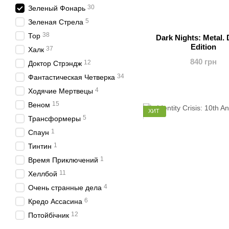
30
Зеленый Фонарь
5
Зеленая Стрела
38
Тор
Dark Nights: Metal.
Edition
37
Халк
840 грн
12
Доктор Стрэндж
34
Фантастическая Четверка
4
Ходячие Мертвецы
15
Веном
ХИТ
5
Трансформеры
1
Спаун
1
Тинтин
1
Время Приключений
11
Хеллбой
4
Очень странные дела
6
Кредо Ассасина
12
Потойбічник