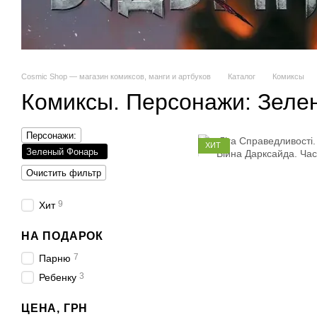
Cosmic Shop — магазин комиксов, манги и артбуков
Каталог
Комиксы
Комиксы. Персонажи: Зеле
Персонажи:
ХИТ
Зеленый Фонарь
Очистить фильтр
9
Хит
НА ПОДАРОК
7
Парню
3
Ребенку
ЦЕНА, ГРН