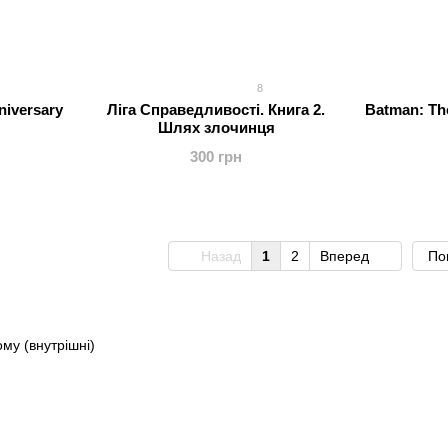
8
nniversary
Ліга Справедливості. Книга 2.
Batman: Th
Шлях злочинця
300 грн
Назад
1
2
Вперед
По