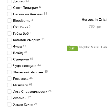
53
Джокер
6
Скотт Пилигрим
14
Песочный Человек
Heroes In Crisi
4
Bloodborne
780 грн
5
Ёж Соник
3
Губка Боб
31
Капитан Америка
57
Флэш
ХИТ
20
Блэйд
65
Супермен
44
Чудо-женщина
45
Железный Человек
46
Росомаха
68
Мстители
24
Лига Справедливости
17
Аквамен
26
Харли Квинн