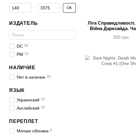
От Цена, грн
До Цена, грн
OK
Ліга Справедливості. 
ИЗДАТЕЛЬ
Війна Дарксайда. Ча
300 грн
30
DC
10
РМ
НАЛИЧИЕ
30
Нет в наличии
ЯЗЫК
10
Украинский
20
Английский
ПЕРЕПЛЕТ
8
Мягкая обложка