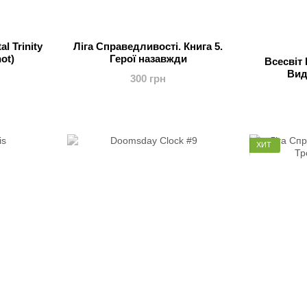
l Trinity
Ліга Справедливості. Книга 5.
ot)
Герої назавжди
Всесвіт
Вид
300 грн
ХИТ