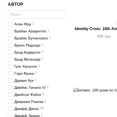
АВТОР
1
1
Алан Мур
Identity Crisis: 10th A
1
Брайан Аззарелло
840 грн
1
Брайан Буччеллато
1
Бруно Редондо
3
Брэд Андерсон
1
Брэд Мельтцер
1
Грег Капулло
3
Гэри Фрэнк
1
Дарвин Кук
2
Джеймс Тинион IV
3
Джейсон Фабок
1
Джереми Раапак
16
Джефф Джонс
1
Джефф Лемир