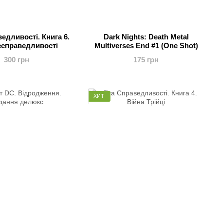
ведливості. Книга 6.
Dark Nights: Death Metal
есправедливості
Multiverses End #1 (One Shot)
300 грн
175 грн
ХИТ