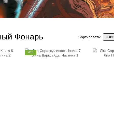
ный Фонарь
снач
Сортировать:
ХИТ