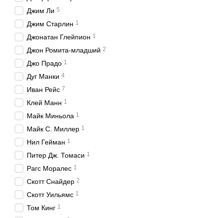
5
Джим Ли
1
Джим Старлин
1
Джонатан Глейпион
2
Джон Ромита-младший
1
Джо Прадо
4
Дуг Манки
7
Иван Рейс
1
Клей Манн
1
Майк Миньола
1
Майк С. Миллер
1
Нил Гейман
1
Питер Дж. Томаси
1
Рагс Моралес
2
Скотт Снайдер
1
Скотт Уильямс
1
Том Кинг