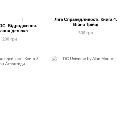
Ліга Справедливості. Книга 4.
3
Війна Трійці
 DC. Відродження.
ання делюкс
300 грн
200 грн