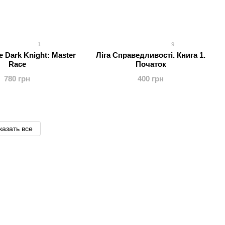
1
9
e Dark Knight: Master
Ліга Справедливості. Книга 1.
Race
Початок
780 грн
400 грн
казать все