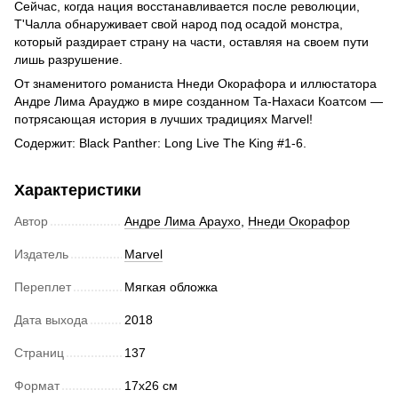
Сейчас, когда нация восстанавливается после революции,
Т'Чалла обнаруживает свой народ под осадой монстра,
который раздирает страну на части, оставляя на своем пути
лишь разрушение.
От знаменитого романиста Ннеди Окорафора и иллюстатора
Андре Лима Арауджо в мире созданном Та-Нахаси Коатсом —
потрясающая история в лучших традициях Marvel!
Содержит: Black Panther: Long Live The King #1-6.
Характеристики
Автор
Андре Лима Араухо
,
Ннеди Окорафор
Издатель
Marvel
Переплет
Мягкая обложка
Дата выхода
2018
Страниц
137
Формат
17х26 см