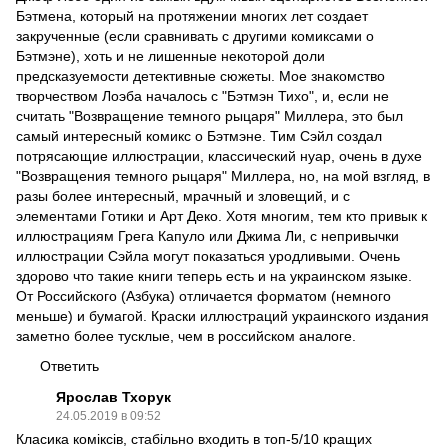
Бэтмена, который на протяжении многих лет создает
закрученные (если сравнивать с другими комиксами о
Бэтмэне), хоть и не лишенные некоторой доли
предсказуемости детективные сюжеты. Мое знакомство
творчеством Лоэба началось с "Бэтмэн Тихо", и, если не
считать "Возвращение темного рыцаря" Миллера, это был
самый интересный комикс о Бэтмэне. Тим Сэйл создал
потрясающие иллюстрации, классический нуар, очень в духе
"Возвращения темного рыцаря" Миллера, но, на мой взгляд, в
разы более интересный, мрачный и зловещий, и с
элементами Готики и Арт Деко. Хотя многим, тем кто привык к
иллюстрациям Грега Капуло или Джима Ли, с непривычки
иллюстрации Сэйла могут показаться уродливыми. Очень
здорово что такие книги теперь есть и на украинском языке.
От Российского (Азбука) отличается форматом (немного
меньше) и бумагой. Краски иллюстраций украинского издания
заметно более тусклые, чем в российском аналоге.
Ответить
Ярослав Тхорук
24.05.2019 в 09:52
Класика коміксів, стабільно входить в топ-5/10 кращих