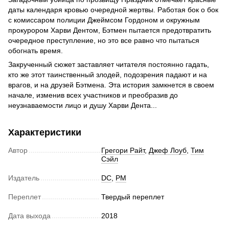
даты календаря кровью очередной жертвы. Работая бок о бок
с комиссаром полиции Джеймсом Гордоном и окружным
прокурором Харви Дентом, Бэтмен пытается предотвратить
очередное преступление, но это все равно что пытаться
обогнать время.
Закрученный сюжет заставляет читателя постоянно гадать,
кто же этот таинственный злодей, подозрения падают и на
врагов, и на друзей Бэтмена. Эта история замкнется в своем
начале, изменив всех участников и преобразив до
неузнаваемости лицо и душу Харви Дента...
Характеристики
Автор
Грегори Райт
,
Джеф Лоуб
,
Тим
Сэйл
Издатель
DC
,
РМ
Переплет
Твердый переплет
Дата выхода
2018