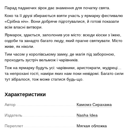
Парад падаючих зірок дає знамення для початку свята.
Коко та її друзі збираються взяти участь у ярмарку фестивалю
«Срібна ніч». Вони добряче підготувалися, й готові показати
всім власні витвори.
Ярмарок, здається, заполонив усе місто: всюди кіоски з їжею,
оздоби та занадто багато люду, який прагне святкувати. Місто
живе, як ніколи.
Тим часом у королівському замку, де магія під забороною,
проходить зустріч вельмож і чарівників.
Тож на ярмарку будуть усі: чарівники, аристократи, мудреці…
та непрохані гості, наміри яких нам поки невідомі. Багато сили
тут зібралося, тож може статися будь-що.
Характеристики
Автор
Камомэ Сирахама
Издатель
Nasha Idea
Переплет
Мягкая обложка