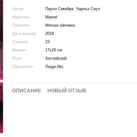
Автор
Пауло Сикейра
,
Чарльз Соул
Издатель
Marvel
Переплет
Мягкая обложка
Дата выхода
2018
Страниц
23
Формат
17х26 см
Язык
Английский
Персонажи
Люди Икс
ОПИСАНИЕ
НОВЫЙ ОТЗЫВ