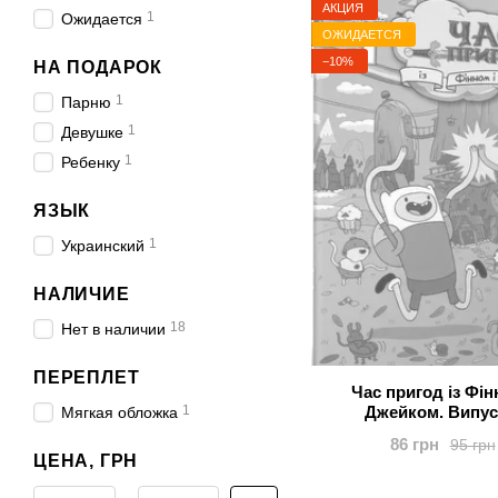
АКЦИЯ
1
Ожидается
ОЖИДАЕТСЯ
−10%
НА ПОДАРОК
1
Парню
1
Девушке
1
Ребенку
ЯЗЫК
1
Украинский
НАЛИЧИЕ
18
Нет в наличии
ПЕРЕПЛЕТ
Час пригод із Фін
1
Джейком. Випус
Мягкая обложка
86 грн
95 грн
ЦЕНА, ГРН
От Цена, грн
До Цена, грн