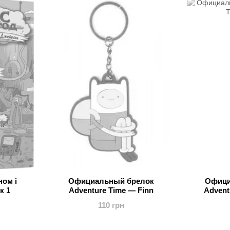
ном і
Официальный брелок
Офици
к 1
Adventure Time — Finn
Advent
110 грн