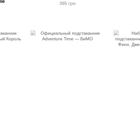
me
395 грн