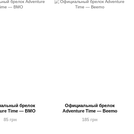
альный брелок
Официальный брелок
ure Time — BMO
Adventure Time — Beemo
85 грн
185 грн