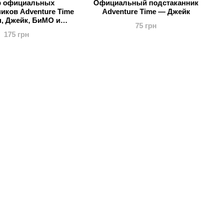
р официальных
Официальный подстаканник
иков Adventure Time
Adventure Time — Джейк
, Джейк, БиМО и
75 грн
жный Король
175 грн