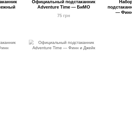
аканник
Официальный подстаканник
Набо
Снежный
Adventure Time — БиМО
подстаканн
— Финн
75 грн
Сне