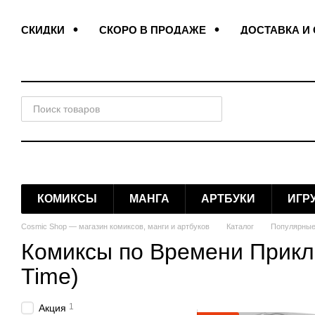
Перейти к основному контенту
СКИДКИ
СКОРО В ПРОДАЖЕ
ДОСТАВКА И
ПОДАРОЧНЫЕ ЗАКЛАДКИ
ДОГОВОР ОФЕРТЫ
КОМИКСЫ
МАНГА
АРТБУКИ
ИГР
Cosmic Shop — магазин комиксов, манги и артбуков
Каталог
Популярные
Комиксы по Времени Прикл
Time)
1
Акция