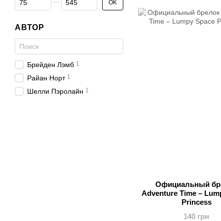
OK
АВТОР
1
Брейден Лэмб
1
Райан Норт
1
Шелли Пэролайн
Официальный бр
Adventure Time – Lum
Princess
140 грн