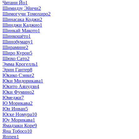
Чятани Йо
1
Шимидзу Эйичи
2
Шимогучи Томохиро
2
Шинасака Коджи
2
Шинджи Каджио
1
Шинкай Макото
1
Шинкошёто
1
Шинобумару
1
Ширамине
2
Широ Курои
5
Шюхо Сато
2
Эмма Крогелль
1
Эрин Гантер
8
Юкико Сэике
2
Юки Мидорикава
1
Юкито Аяцудзи
4
Юки Фумино
2
Юмеджи
7
Ю Морикава
2
Юн Инван
5
Юске Номура
10
Юу Морикава
1
Ямадзаки Коре
9
Яна Тобосо
10
Яппен
1