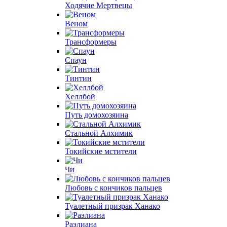
Ходячие Мертвецы
Веном
Трансформеры
Спаун
Тинтин
Хеллбой
Путь домохозяина
Стальной Алхимик
Токийские мстители
Чи
Любовь с кончиков пальцев
Туалетный призрак Ханако
Раэлиана