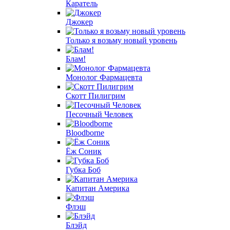
Каратель
Джокер
Только я возьму новый уровень
Блам!
Монолог Фармацевта
Скотт Пилигрим
Песочный Человек
Bloodborne
Ёж Соник
Губка Боб
Капитан Америка
Флэш
Блэйд