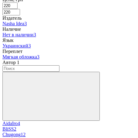
Издатель
Nasha Idea
3
Наличие
Нет в наличии
3
Язык
Украинский
3
Переплет
Мягкая обложка
3
Автор
‍
1
AidaIro
4
BliSS
2
Chugong
12