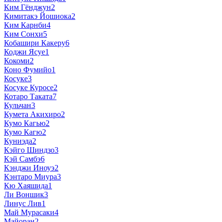
Ким Гёнджун
2
Кимитакэ Йошиока
2
Ким Карнби
4
Ким Сонхи
5
Кобашири Какеру
6
Коджи Ясуе
1
Кокоми
2
Коно Фумийо
1
Косуке
3
Косуке Куросе
2
Котаро Таката
7
Кульчан
3
Кумета Акихиро
2
Кумо Кагью
2
Кумо Кагю
2
Куниэда
2
Кэйго Шиндзо
3
Кэй Самбэ
6
Кэнджи Иноуэ
2
Кэнтаро Миура
3
Кю Хаяшида
1
Ли Воншик
3
Линус Лив
1
Май Мурасаки
4
Майоран
2