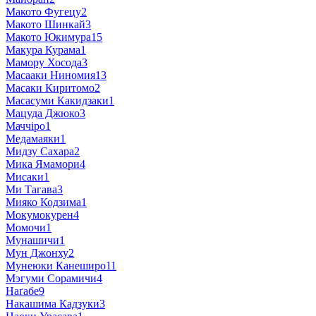
Макото Фугецу
2
Макото Шинкай
3
Макото Юкимура
15
Макура Курама
1
Мамору Хосода
3
Масааки Ниномия
13
Масаки Киритомо
2
Масасуми Какидзаки
1
Мацуда Джюко
3
Маччіро
1
Медамаяки
1
Мидзу Сахара
2
Мика Ямамори
4
Мисаки
1
Ми Тагава
3
Мияко Кодзима
1
Мокумокурен
4
Момочи
1
Мунашичи
1
Мун Джонху
2
Мунеюки Канеширо
11
Мэгуми Сорамичи
4
Наґабе
9
Накашима Кадзуки
3