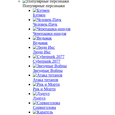
Популярные персонажи
Бэтмен
Человек-Паук
Черепашки-ниндзя
Ведьмак
Люди Икс
Cyberpunk 2077
Звездные Войны
Атака титанов
Рик и Морти
Дэдпул
Сорвиголова