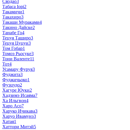
Сяодао
3
Табаса Іорі
2
Такамичи
1
Такахиро
3
Такаши Мураками
4
Такино Дайске
2
Танабе Го
4
Тецуя Таширо
3
Тецуя Цуцуи
3
Том Гобар
1
Томоэ Рьосуке
3
Тони Валенте
11
Тот
4
Усамару Фуруя
3
Фуджита
3
Фуджичьоко
1
Фуэцудо
2
Хагуре Юуки
2
Хадзимэ Исаяма
7
Ха Ильгвон
4
Харо Асо
7
Харуко Ичикава
3
Харуо Ивамунэ
3
Хатая
1
Хаттори Митэй
5