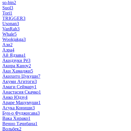
so-bin
2
Suol
3
Tori
1
TRIGGER
3
Usonan
3
VanRah
3
Whale
5
Wookjakga
3
Ази
2
Азра
4
Ай Ядзава
1
Акидзуки Рё
3
Акира Каноу
2
Аки Хамаджи
5
Акихито Цукуши
7
Акуми Агитоги
3
Амаги Сеймару
1
Анастасия Скачко
1
Анко Юдзу
4
Араре Мацумуши
1
Асука Кониши
3
Бун-о Фуджисава
3
Вака Хирако
1
Венио Тачибана
1
Вольбек
2