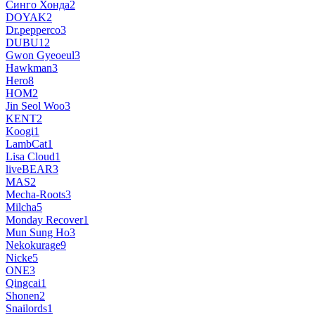
Cинго Хонда
2
DOYAK
2
Dr.pepperco
3
DUBU
12
Gwon Gyeoeul
3
Hawkman
3
Hero
8
HOM
2
Jin Seol Woo
3
KENT
2
Koogi
1
LambCat
1
Lisa Cloud
1
liveBEAR
3
MAS
2
Mecha-Roots
3
Milcha
5
Monday Recover
1
Mun Sung Ho
3
Nekokurage
9
Nicke
5
ONE
3
Qingcai
1
Shonen
2
Snailords
1