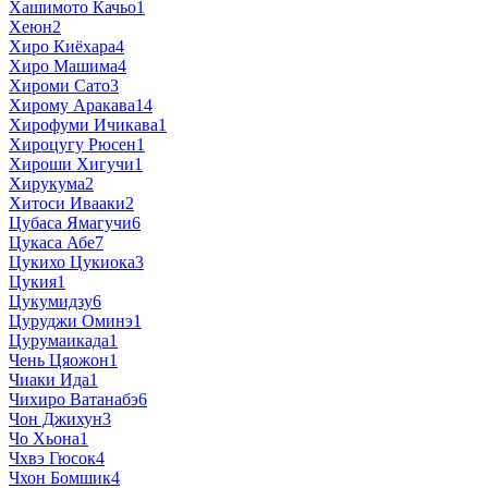
Хашимото Качьо
1
Хеюн
2
Хиро Киёхара
4
Хиро Машима
4
Хироми Сато
3
Хирому Аракава
14
Хирофуми Ичикава
1
Хироцугу Рюсен
1
Хироши Хигучи
1
Хирукума
2
Хитоси Ивааки
2
Цубаса Ямагучи
6
Цукаса Абе
7
Цукихо Цукиока
3
Цукия
1
Цукумидзу
6
Цуруджи Оминэ
1
Цурумаикада
1
Чень Цяожон
1
Чиаки Ида
1
Чихиро Ватанабэ
6
Чон Джихун
3
Чо Хьона
1
Чхвэ Гюсок
4
Чхон Бомшик
4