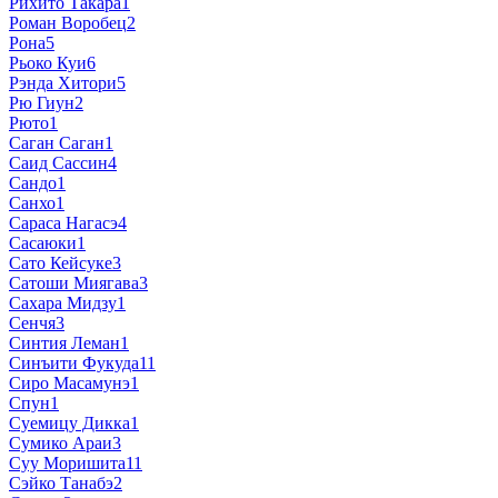
Рихито Такара
1
Роман Воробец
2
Рона
5
Рьоко Куи
6
Рэнда Хитори
5
Рю Гиун
2
Рюто
1
Саган Саган
1
Саид Сассин
4
Сандо
1
Санхо
1
Сараса Нагасэ
4
Сасаюки
1
Сато Кейсуке
3
Сатоши Миягава
3
Сахара Мидзу
1
Сенчя
3
Синтия Леман
1
Синъити Фукуда
11
Сиро Масамунэ
1
Спун
1
Суемицу Дикка
1
Сумико Араи
3
Суу Моришита
11
Сэйко Танабэ
2