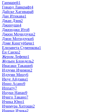
Ганмарей
1
Говард Лавкрафт
4
Дайске Хагивара
8
Дан Итикава
1
Джан Дзия
2
Джинуши
4
Джюнджи Ито
8
Джюн Мочидзуки
2
Дзюн Мотидзуки
6
Дэме Кингуёбачи
1
Елизавета Суменкова
1
Ён Санхо
2
Жером Лефевр
1
Жульен Блондель
2
Ивасаки Такаши
6
Идзуми Ичимон
2
Идзуми Мицу
6
Икуе Айдзава
1
Инио Асано
9
Иппату
7
Ицуки Нанао
9
Ичиго Такано
7
Ичика Юно
1
Ичимура Хитоши
2
Ишики Ичика
2