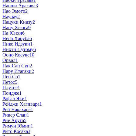
Наоки Урасава
1
Наоши Аракава
3
Нао Эмото
2
Наунау
2
Нацуки Кидзу
2
Нацу Хьюга
9
На Юнхи
6
Неги Харуба
6
Нико Идзуки
1
Нихэй Цутому
6
Ооно Косуке
10
Орвал
1
Пак Сан Сун
2
Пару Итагаки
2
Пен Со
1
Петос
5
Плутос
1
Пондже
1
Рафал Яки
1
Рейджи Хагивара
1
Рей Накахара
1
Ривер Слан
1
Рие Аруга
5
Римуи Юмин
1
Рито Косака
3