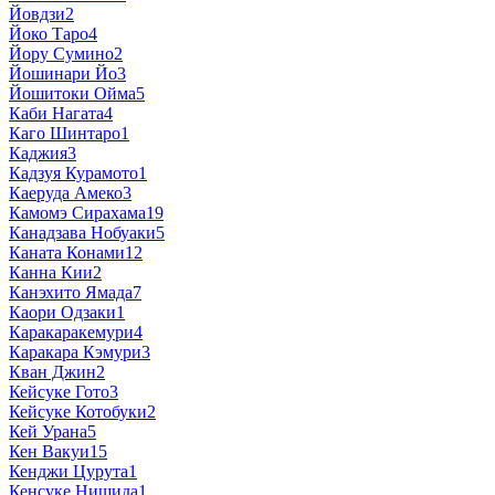
Йовдзи
2
Йоко Таро
4
Йору Сумино
2
Йошинари Йо
3
Йошитоки Ойма
5
Каби Нагата
4
Каго Шинтаро
1
Каджия
3
Кадзуя Курамото
1
Каеруда Амеко
3
Камомэ Сирахама
19
Канадзава Нобуаки
5
Каната Конами
12
Канна Кии
2
Канэхито Ямада
7
Каори Одзаки
1
Каракаракемури
4
Каракара Кэмури
3
Кван Джин
2
Кейсуке Гото
3
Кейсуке Котобуки
2
Кей Урана
5
Кен Вакуи
15
Кенджи Цурута
1
Кенсуке Нишида
1