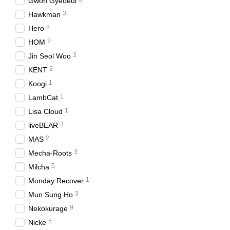
Gwon Gyeoeul
3
Hawkman
8
Hero
2
HOM
3
Jin Seol Woo
2
KENT
1
Koogi
1
LambCat
1
Lisa Cloud
3
liveBEAR
2
MAS
3
Mecha-Roots
5
Milcha
1
Monday Recover
3
Mun Sung Ho
9
Nekokurage
5
Nicke