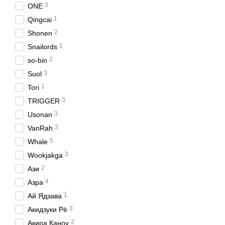
3
ONE
1
Qingcai
2
Shonen
1
Snailords
2
so-bin
3
Suol
1
Tori
3
TRIGGER
3
Usonan
3
VanRah
5
Whale
3
Wookjakga
2
Ази
4
Азра
1
Ай Ядзава
3
Акидзуки Рё
2
Акира Каноу