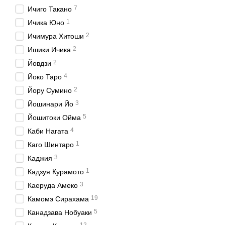
7
Ичиго Такано
1
Ичика Юно
2
Ичимура Хитоши
2
Ишики Ичика
2
Йовдзи
4
Йоко Таро
2
Йору Сумино
3
Йошинари Йо
5
Йошитоки Ойма
4
Каби Нагата
1
Каго Шинтаро
3
Каджия
1
Кадзуя Курамото
3
Каеруда Амеко
19
Камомэ Сирахама
5
Канадзава Нобуаки