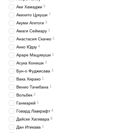
5
Аки Хамаджи
7
Акихито Цукуши
3
Акуми Агитоги
1
Амаги Сеймару
1
Анастасия Скачко
4
Анко Юдзу
1
Араре Мацумуши
3
Асука Кониши
3
Бун-о Фуджисава
1
Вака Хирако
1
Венио Тачибана
2
Вольбек
1
Ганмарей
4
Говард Лавкрафт
8
Дайске Хагивара
1
Дан Итикава