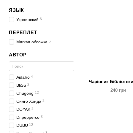
ЯЗЫК
6
Украинский
ПЕРЕПЛЕТ
6
Мягкая обложка
АВТОР
4
AidaIro
Чарівник Бібліотеки
2
BliSS
240 грн
12
Chugong
2
Cинго Хонда
2
DOYAK
3
Dr.pepperco
12
DUBU
3