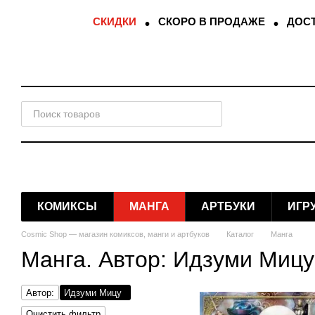
Перейти к основному контенту
СКИДКИ
СКОРО В ПРОДАЖЕ
ДОСТ
КОМИКСЫ
МАНГА
АРТБУКИ
ИГР
Cosmic Shop — магазин комиксов, манги и артбуков
Каталог
Манга
Манга. Автор: Идзуми Мицу
Автор:
Идзуми Мицу
Очистить фильтр