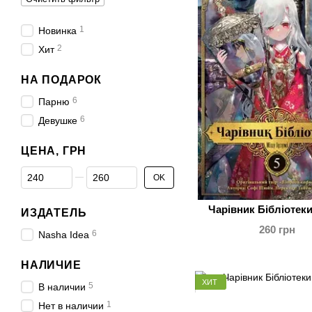
1
Новинка
2
Хит
НА ПОДАРОК
6
Парню
6
Девушке
ЦЕНА, ГРН
От Цена, грн
До Цена, грн
OK
Чарівник Бібліотеки
ИЗДАТЕЛЬ
260 грн
6
Nasha Idea
НАЛИЧИЕ
ХИТ
5
В наличии
1
Нет в наличии