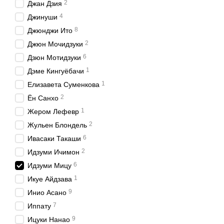
2
Джан Дзия
4
Джинуши
8
Джюнджи Ито
2
Джюн Мочидзуки
6
Дзюн Мотидзуки
1
Дэме Кингуёбачи
1
Елизавета Суменкова
2
Ён Санхо
1
Жером Лефевр
2
Жульен Блондель
6
Ивасаки Такаши
2
Идзуми Ичимон
6
Идзуми Мицу
1
Икуе Айдзава
9
Инио Асано
7
Иппату
9
Ицуки Нанао