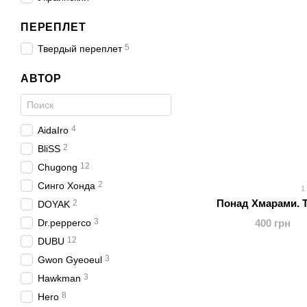
ПЕРЕПЛЕТ
5
Твердый переплет
АВТОР
4
AidaIro
2
BliSS
12
Chugong
2
Cинго Хонда
1
Понад Хмарами. Т
2
DOYAK
3
Dr.pepperco
400 грн
12
DUBU
3
Gwon Gyeoeul
3
Hawkman
8
Hero