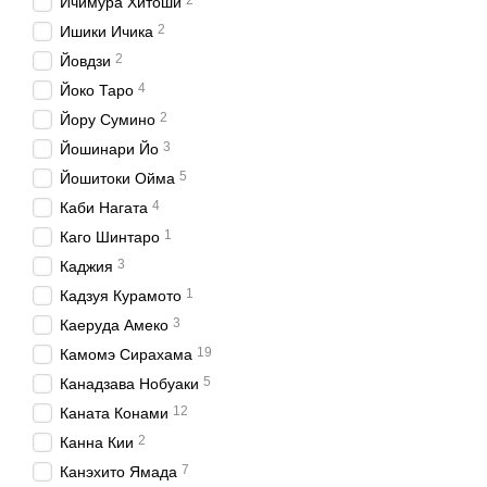
2
Ичимура Хитоши
2
Ишики Ичика
2
Йовдзи
4
Йоко Таро
2
Йору Сумино
3
Йошинари Йо
5
Йошитоки Ойма
4
Каби Нагата
1
Каго Шинтаро
3
Каджия
1
Кадзуя Курамото
3
Каеруда Амеко
19
Камомэ Сирахама
5
Канадзава Нобуаки
12
Каната Конами
2
Канна Кии
7
Канэхито Ямада