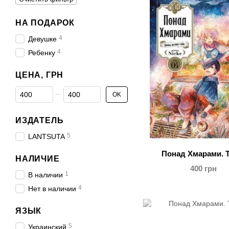
НА ПОДАРОК
4
Девушке
4
Ребенку
ЦЕНА, ГРН
От Цена, грн
До Цена, грн
OK
ИЗДАТЕЛЬ
5
LANTSUTA
Понад Хмарами. Т
НАЛИЧИЕ
400 грн
1
В наличии
4
Нет в наличии
ЯЗЫК
5
Украинский