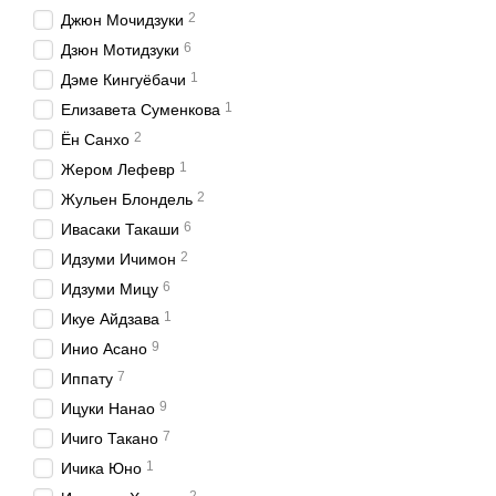
2
Джюн Мочидзуки
6
Дзюн Мотидзуки
1
Дэме Кингуёбачи
1
Елизавета Суменкова
2
Ён Санхо
1
Жером Лефевр
2
Жульен Блондель
6
Ивасаки Такаши
2
Идзуми Ичимон
6
Идзуми Мицу
1
Икуе Айдзава
9
Инио Асано
7
Иппату
9
Ицуки Нанао
7
Ичиго Такано
1
Ичика Юно