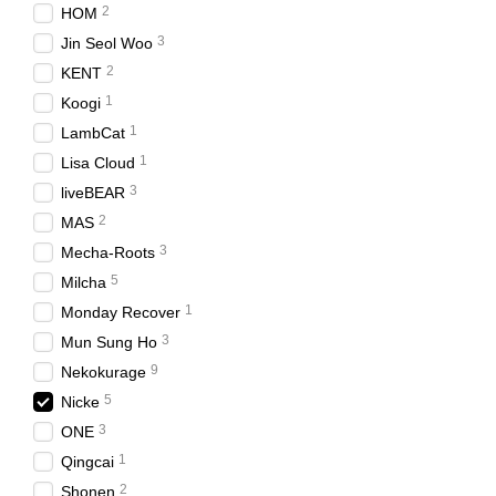
2
HOM
3
Jin Seol Woo
2
KENT
1
Koogi
1
LambCat
1
Lisa Cloud
3
liveBEAR
2
MAS
3
Mecha-Roots
5
Milcha
1
Monday Recover
3
Mun Sung Ho
9
Nekokurage
5
Nicke
3
ONE
1
Qingcai
2
Shonen