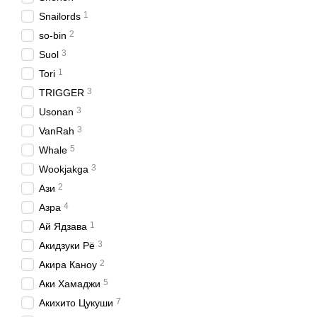
1
Snailords
2
so-bin
3
Suol
1
Tori
3
TRIGGER
3
Usonan
3
VanRah
5
Whale
3
Wookjakga
2
Ази
4
Азра
1
Ай Ядзава
3
Акидзуки Рё
2
Акира Каноу
5
Аки Хамаджи
7
Акихито Цукуши