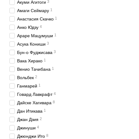
3
Акуми Агитоги
1
Амаги Сеймару
1
Анастасия Скачко
4
Анко Юдзу
1
Араре Мацумуши
3
Асука Кониши
3
Бун-о Фуджисава
1
Вака Хирако
1
Венио Тачибана
2
Вольбек
1
Ганмарей
4
Говард Лавкрафт
8
Дайске Хагивара
1
Дан Итикава
2
Джан Дзия
4
Джинуши
8
Джюнджи Ито