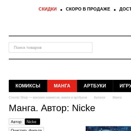
Перейти к основному контенту
СКИДКИ
СКОРО В ПРОДАЖЕ
ДОСТ
КОМИКСЫ
МАНГА
АРТБУКИ
ИГР
Cosmic Shop — магазин комиксов, манги и артбуков
Каталог
Манга
Манга. Автор: Nicke
Автор:
Nicke
Очистить фильтр