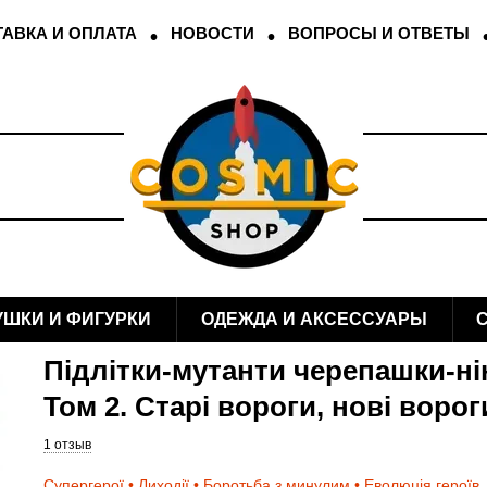
АВКА И ОПЛАТА
НОВОСТИ
ВОПРОСЫ И ОТВЕТЫ
УШКИ И ФИГУРКИ
ОДЕЖДА И АКСЕССУАРЫ
Підлітки-мутанти черепашки-ні
Том 2. Старі вороги, нові ворог
1 отзыв
Супергерої • Лиходії • Боротьба з минулим • Еволюція героїв