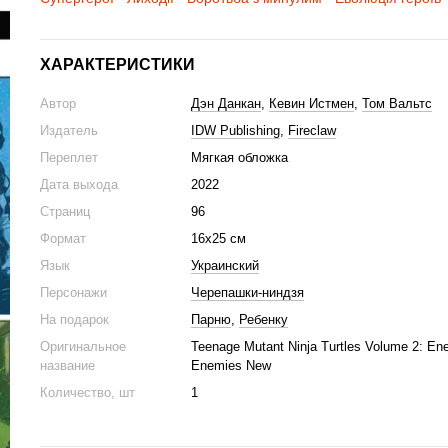
ХАРАКТЕРИСТИКИ
Автор
Дэн Данкан
,
Кевин Истмен
,
Том Вальтс
Издатель
IDW Publishing
,
Fireclaw
Переплет
Мягкая обложка
Дата выхода
2022
Страниц
96
Формат
16х25 см
Язык
Украинский
Персонажи
Черепашки-ниндзя
На подарок
Парню
,
Ребенку
Оригинальное
Teenage Mutant Ninja Turtles Volume 2: En
название
Enemies New
Количество, шт
1