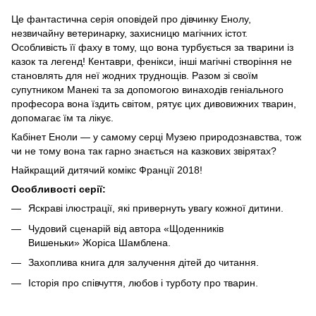
Це фантастична серія оповідей про дівчинку Енолу,
незвичайну ветеринарку, захисницю магічних істот.
Особливість її фаху в тому, що вона турбується за тварини із
казок та легенд! Кентаври, фенікси, інші магічні створіння не
становлять для неї жодних труднощів. Разом зі своїм
супутником Манекі та за допомогою винаходів геніального
професора вона їздить світом, рятує цих дивовижних тварин,
допомагає їм та лікує.
Кабінет Еноли — у самому серці Музею природознавства, тож
чи не тому вона так гарно знається на казкових звірятах?
Найкращий дитячий комікс Франції 2018!
Особливості серії:
Яскраві ілюстрації, які привернуть увагу кожної дитини.
Чудовий сценарій від автора «Щоденників
Вишеньки» Жоріса Шамблена.
Захоплива книга для залучення дітей до читання.
Історія про співчуття, любов і турботу про тварин.