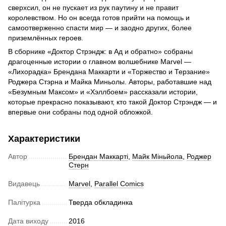
сверхсил, он не пускает из рук паутину и не правит
королевством. Но он всегда готов прийти на помощь и
самоотверженно спасти мир — и заодно других, более
приземлённых героев.
В сборнике «Доктор Стрэндж: в Ад и обратно» собраны
драгоценные истории о главном волшебнике Marvel —
«Лихорадка» Брендана Маккарти и «Торжество и Терзание»
Роджера Стэрна и Майка Миньолы. Авторы, работавшие над
«Безумным Максом» и «Хэллбоем» рассказали истории,
которые прекрасно показывают, кто такой Доктор Стрэндж — и
впервые они собраны под одной обложкой.
Характеристики
Автор
Брендан Маккарті
,
Майк Міньйола
,
Роджер
Стерн
Видавець
Marvel
,
Parallel Comics
Палітурка
Тверда обкладинка
Дата виходу
2016