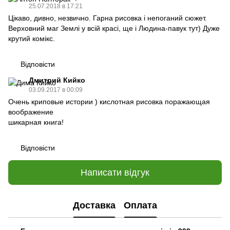
25.07.2018 в 17:21
Цікаво, дивно, незвично. Гарна рисовка і непоганий сюжет.
Верховний маг Землі у всій красі, ще і Людина-павук тут) Дуже
крутий комікс.
Відповісти
Дмитрий Кийко
03.09.2017 в 00:09
Очень криповые истории ) кислотная рисовка поражающая
воображение
шикарная книга!
Відповісти
Написати відгук
Доставка
Оплата