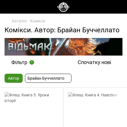
Каталог
Комікси
Комікси. Автор: Брайан Буччеллато
Фільтр
Спочатку нові
1
Автор
Брайан Буччеллато